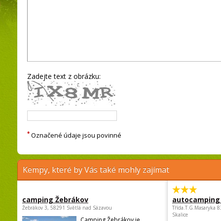
Zadejte text z obrázku:
*
Označené údaje jsou povinné
Kempy, které by Vás také mohly zajímat
camping Žebrákov
autocamping
Žebrákov 3, 58291 Světlá nad Sázavou
Třída.T.G.Masaryka 
Skalice
Camping Žebrákov je