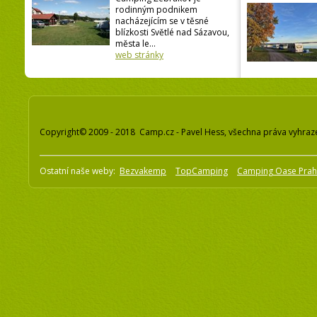
rodinným podnikem
nacházejícím se v těsné
blízkosti Světlé nad Sázavou,
města le...
web stránky
Copyright© 2009 - 2018 Camp.cz - Pavel Hess, všechna práva vyhraz
Ostatní naše weby:
Bezvakemp
TopCamping
Camping Oase Pra