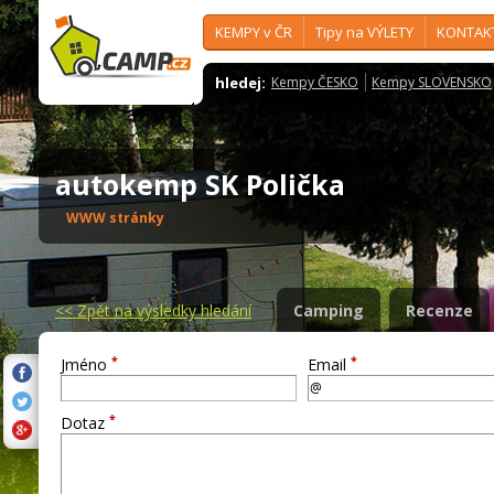
KEMPY v ČR
Tipy na VÝLETY
KONTAK
hledej:
Kempy ČESKO
Kempy SLOVENSKO
autokemp SK Polička
WWW stránky
<<
Zpět na výsledky hledání
Camping
Recenze
*
*
Jméno
Email
*
Dotaz