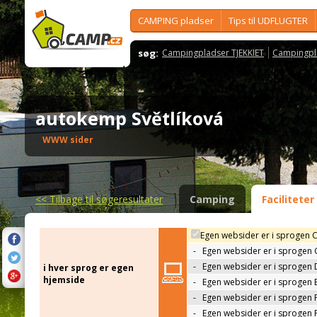
CAMPING pladser
Tips til UDFLUGTER
søg:
Campingpladser TJEKKIET
Campingpl
autokemp Světlíková
WWW sider
<<
Tilbage til søgeresultater
Camping
Faciliteter
Egen websider er i sprogen 
-
Egen websider er i sprogen
-
Egen websider er i sprogen 
i hver sprog er egen
hjemside
-
Egen websider er i sprogen 
-
Egen websider er i sprogen 
-
Egen websider er i sprogen 