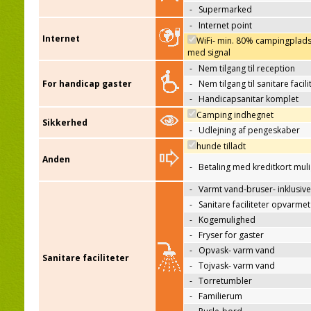
-
Supermarked
-
Internet point
Internet
WiFi- min. 80% campingplad
med signal
-
Nem tilgang til reception
For handicap gaster
-
Nem tilgang til sanitare facili
-
Handicapsanitar komplet
Camping indhegnet
Sikkerhed
-
Udlejning af pengeskaber
hunde tilladt
Anden
-
Betaling med kreditkort mul
-
Varmt vand-bruser- inklusive
-
Sanitare faciliteter opvarmet
-
Kogemulighed
-
Fryser for gaster
-
Opvask- varm vand
Sanitare faciliteter
-
Tojvask- varm vand
-
Torretumbler
-
Familierum