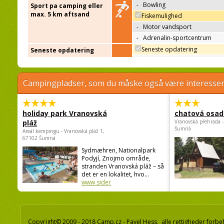
-
Bowling
Sport pa camping eller
max. 5 km aftsand
Fiskemulighed
-
Motor vandsport
-
Adrenalin-sportcentrum
Seneste opdatering
Seneste opdatering
Campingpladser, som du måske også være interessere
holiday park Vranovská
chatová osad
pláž
Vranovská přehrada -
Šumná
Areál kempingu - Vranovská pláž 1,
67102 Šumná
Sydmæhren, Nationalpark
Podyjí, Znojmo område,
stranden Vranovská pláž – så
det er en lokalitet, hvo...
www sider
Copyright© 2009 - 2018 Camp.cz - Pavel Hess, alle rettigheder forbe