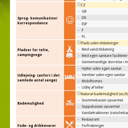
CZ
-
GB
-
DK
Sprog- komunikation/
korrespondance
-
ESP
-
F
-
PL
Plads uden tilslutninger
-
Med vand tilslutning
Pladser for telte,
campingvogn
-
Med egen sanitare faciliteter
-
Gennemsnitlige storrelse i 
-
Hytter uden egen sanitar
-
Varelser uden egen sanitar
Udlejning- (anfort i det
samlede antal senge)
-
Mobilhomes
-
Udlej af telter
Natural-bademulighed (so,flo
-
Svommebassin opvarmet
Bademulighed
-
Soppebassin opvarmet
-
Vandattraktioner (rutscheba
-
Restaurant
Fode- og drikkevarer
-
Forfriskninger