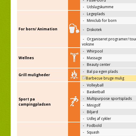
-
Pusle-bord
-
Udslagskumme
-
Legeplads
-
Miniclub for born
For born/ Animation
-
Diskotek
-
Organiseret programer/ tour
voksne
-
Whirpool
Wellnes
-
Massage
-
Beauty center
-
Bal pa egen plads
Grill muligheder
Barbecue bruge mulig
-
Volleyball
-
Basketball
-
Multipurpose sportsplads
Sport pa
campingpladsen
-
Minigolf
-
Biljard
-
Udlej af cykler
-
Fodbold
-
Squash