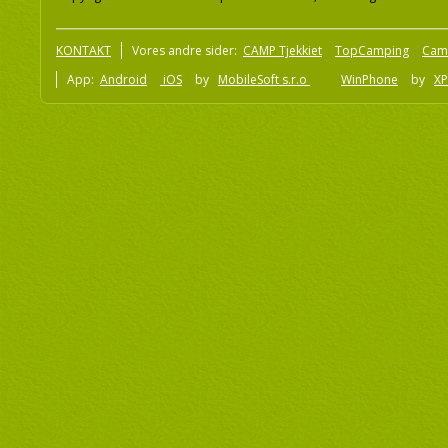
KONTAKT
Vores andre sider:
CAMP Tjekkiet
TopCamping
Cam
App:
Android
iOS
by
MobileSoft s.r.o
WinPhone
by
XP