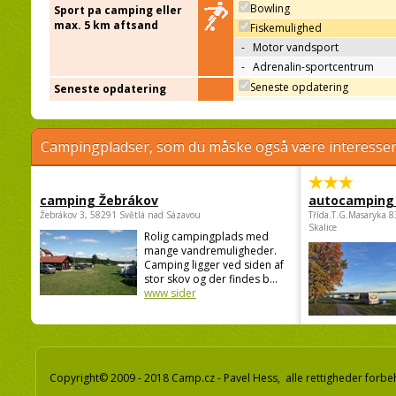
Bowling
Sport pa camping eller
max. 5 km aftsand
Fiskemulighed
-
Motor vandsport
-
Adrenalin-sportcentrum
Seneste opdatering
Seneste opdatering
Campingpladser, som du måske også være interessere
camping Žebrákov
autocamping
Žebrákov 3, 58291 Světlá nad Sázavou
Třída.T.G.Masaryka 
Skalice
Rolig campingplads med
mange vandremuligheder.
Camping ligger ved siden af
stor skov og der findes b...
www sider
Copyright© 2009 - 2018 Camp.cz - Pavel Hess, alle rettigheder forbe