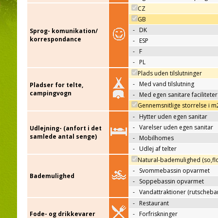
CZ
GB
-
DK
Sprog- komunikation/
korrespondance
-
ESP
-
F
-
PL
Plads uden tilslutninger
-
Med vand tilslutning
Pladser for telte,
campingvogn
-
Med egen sanitare faciliteter
Gennemsnitlige storrelse i m
-
Hytter uden egen sanitar
-
Varelser uden egen sanitar
Udlejning- (anfort i det
samlede antal senge)
-
Mobilhomes
-
Udlej af telter
Natural-bademulighed (so,flo
-
Svommebassin opvarmet
Bademulighed
-
Soppebassin opvarmet
-
Vandattraktioner (rutscheba
-
Restaurant
Fode- og drikkevarer
-
Forfriskninger