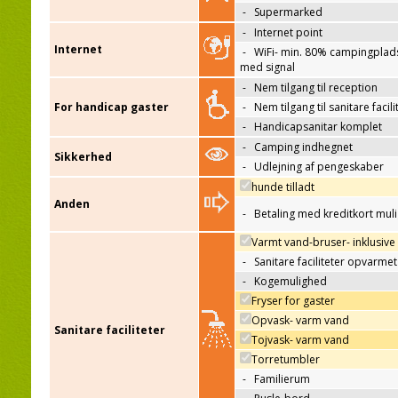
-
Supermarked
-
Internet point
Internet
-
WiFi- min. 80% campingplad
med signal
-
Nem tilgang til reception
For handicap gaster
-
Nem tilgang til sanitare facili
-
Handicapsanitar komplet
-
Camping indhegnet
Sikkerhed
-
Udlejning af pengeskaber
hunde tilladt
Anden
-
Betaling med kreditkort mul
Varmt vand-bruser- inklusive
-
Sanitare faciliteter opvarmet
-
Kogemulighed
Fryser for gaster
Opvask- varm vand
Sanitare faciliteter
Tojvask- varm vand
Torretumbler
-
Familierum