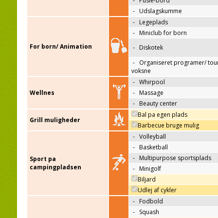
-
Pusle-bord
-
Udslagskumme
-
Legeplads
-
Miniclub for born
For born/ Animation
-
Diskotek
-
Organiseret programer/ tour
voksne
-
Whirpool
Wellnes
-
Massage
-
Beauty center
Bal pa egen plads
Grill muligheder
Barbecue bruge mulig
-
Volleyball
-
Basketball
-
Multipurpose sportsplads
Sport pa
campingpladsen
-
Minigolf
Biljard
Udlej af cykler
-
Fodbold
-
Squash