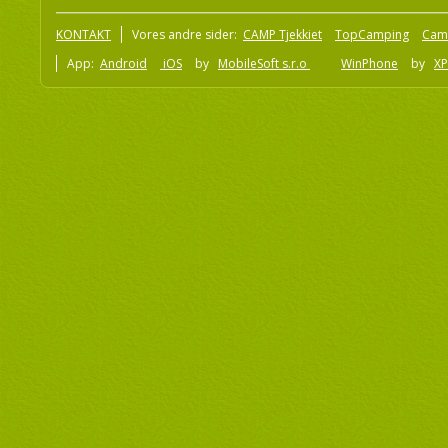
KONTAKT
Vores andre sider:
CAMP Tjekkiet
TopCamping
Cam
App:
Android
iOS
by
MobileSoft s.r.o
WinPhone
by
XP