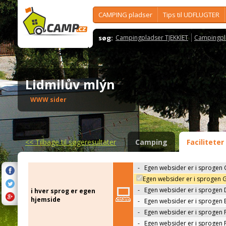
CAMPING pladser
Tips til UDFLUGTER
søg:
Campingpladser TJEKKIET
Campingpl
Lidmilův mlýn
WWW sider
<<
Tilbage til søgeresultater
Camping
Faciliteter
-
Egen websider er i sprogen 
Egen websider er i sprogen 
-
Egen websider er i sprogen 
i hver sprog er egen
hjemside
-
Egen websider er i sprogen 
-
Egen websider er i sprogen 
-
Egen websider er i sprogen 