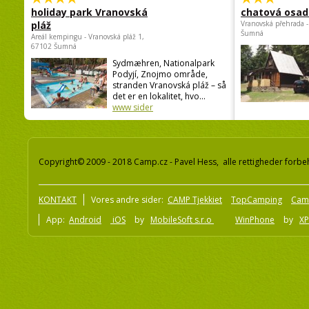
holiday park Vranovská
chatová osad
pláž
Vranovská přehrada -
Šumná
Areál kempingu - Vranovská pláž 1,
67102 Šumná
Sydmæhren, Nationalpark
Podyjí, Znojmo område,
stranden Vranovská pláž – så
det er en lokalitet, hvo...
www sider
Copyright© 2009 - 2018 Camp.cz - Pavel Hess, alle rettigheder forbe
KONTAKT
Vores andre sider:
CAMP Tjekkiet
TopCamping
Cam
App:
Android
iOS
by
MobileSoft s.r.o
WinPhone
by
XP