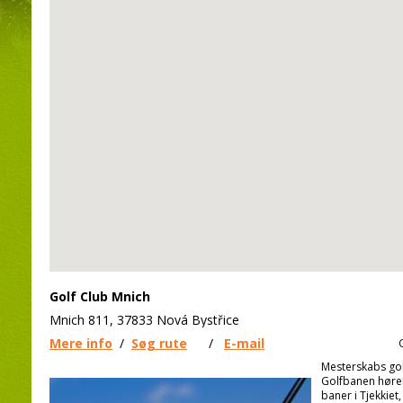
Golf Club Mnich
Mnich 811, 37833 Nová Bystřice
Mere info
/
Søg rute
/
E-mail
Mesterskabs gol
Golfbanen høre
baner i Tjekkiet