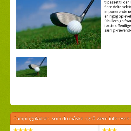
tilpasset til den
flere delte sek
imponerende uds
en rigtig oplevel
9 hullers golfb
første offentlige
særlig krævend
Campingpladser, som du måske også være interessere