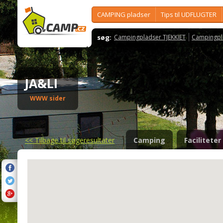
CAMPING pladser
Tips til UDFLUGTER
søg:
Campingpladser TJEKKIET
Campingpl
JA&LI
WWW sider
<<
Tilbage til søgeresultater
Camping
Faciliteter