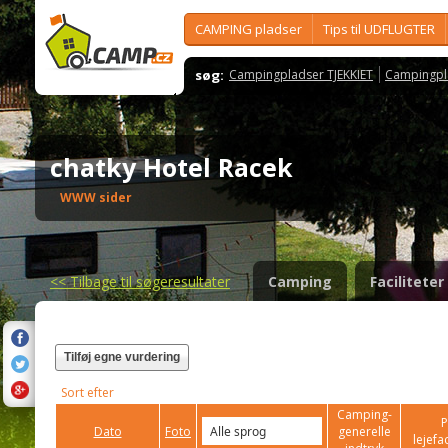
CAMPING pladser
Tips til UDFLUGTER
søg:
Campingpladser TJEKKIET
Campingpl
chatky Hotel Racek
WWW sider
<<
Tilbage til søgeresultater
Camping
Faciliteter
Tilføj egne vurdering
Sort efter
Camping-
P
Dato
Foto
generelle
lejefac