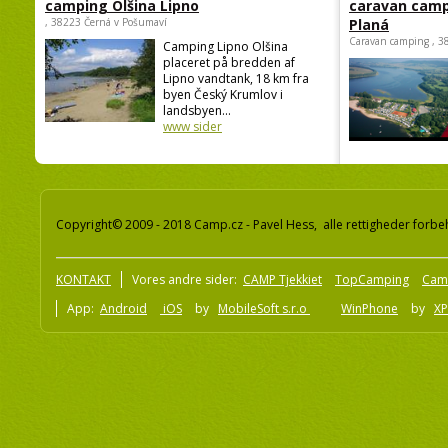
camping Olšina Lipno
caravan camp
, 38223 Černá v Pošumaví
Planá
Caravan camping , 3
Camping Lipno Olšina
placeret på bredden af
Lipno vandtank, 18 km fra
byen Český Krumlov i
landsbyen...
www sider
Copyright© 2009 - 2018 Camp.cz - Pavel Hess, alle rettigheder forbe
KONTAKT
Vores andre sider:
CAMP Tjekkiet
TopCamping
Cam
App:
Android
iOS
by
MobileSoft s.r.o
WinPhone
by
XP