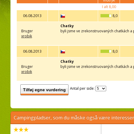
indtryk
I alt
8,00
06.08.2013
8,0
Chatky
Bruger
byli jsme ve zrekonstruovaných chatkách a p
xrobik
06.08.2013
8,0
Chatky
Bruger
byli jsme ve zrekonstruovaných chatkách a p
xrobik
Antal per side:
Tilføj egne vurdering
Campingpladser, som du måske også være interessere