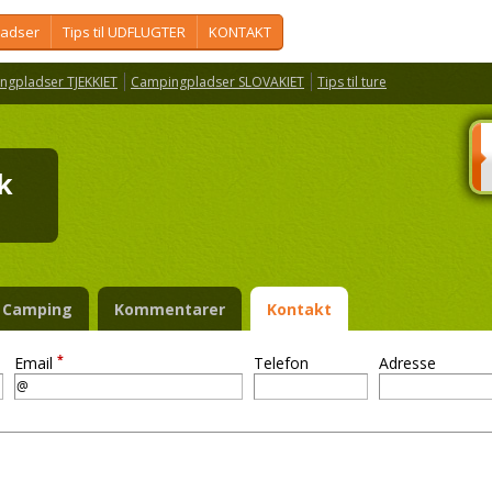
ladser
Tips til UDFLUGTER
KONTAKT
ngpladser TJEKKIET
Campingpladser SLOVAKIET
Tips til ture
ák
Camping
Kommentarer
Kontakt
*
Email
Telefon
Adresse