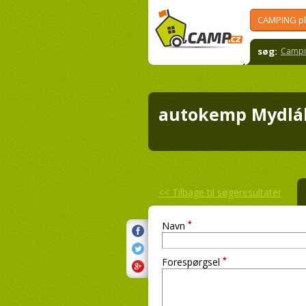
CAMPING p
søg:
Campi
autokemp Mydl
<<
Tilbage til søgeresultater
*
Navn
*
Forespørgsel