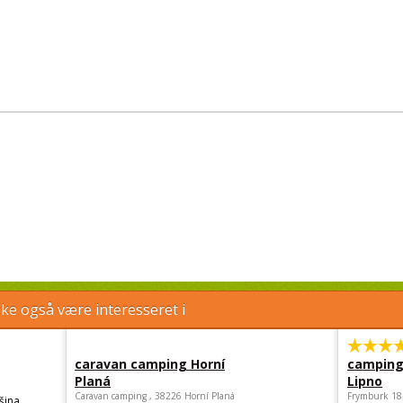
e også være interesseret i
caravan camping Horní
camping
Planá
Lipno
Caravan camping , 38226 Horní Planá
Frymburk 18
šina