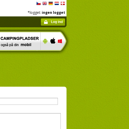
*logget:
ingen logget
Log ind