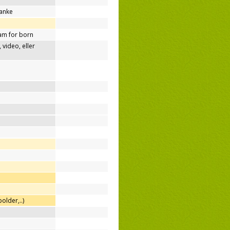
tanke
am for born
video, eller
older,..)