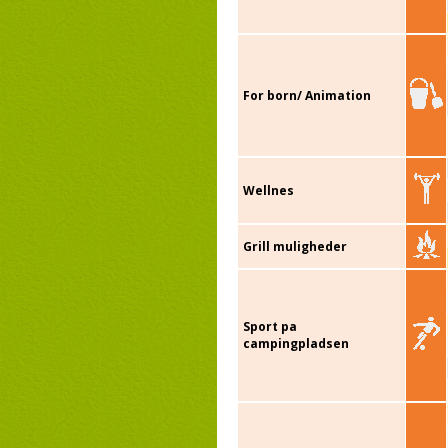
For born/ Animation
Wellnes
Grill muligheder
Sport pa
campingpladsen