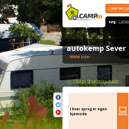
CAMPING p
søg:
Campi
autokemp Seve
WWW sider
<<
Tilbage til søgeresultater
i hver sprog er egen
hjemside