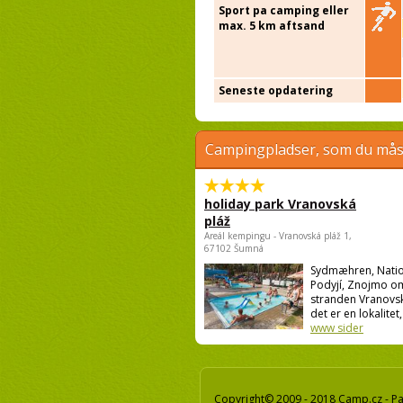
Sport pa camping eller
max. 5 km aftsand
Seneste opdatering
Campingpladser, som du måsk
holiday park Vranovská
pláž
Areál kempingu - Vranovská pláž 1,
67102 Šumná
Sydmæhren, Natio
Podyjí, Znojmo o
stranden Vranovsk
det er en lokalitet,
www sider
Copyright© 2009 - 2018 Camp.cz - Pav