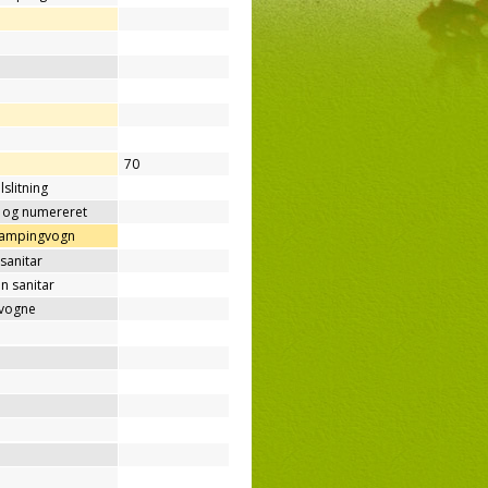
70
lslitning
t og numereret
/campingvogn
sanitar
n sanitar
gvogne