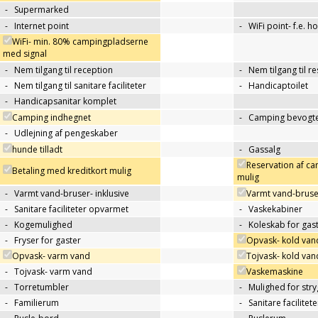
-
Supermarked
-
Internet point
-
WiFi point- f.e. h
WiFi- min. 80% campingpladserne
med signal
-
Nem tilgang til reception
-
Nem tilgang til r
-
Nem tilgang til sanitare faciliteter
-
Handicaptoilet
-
Handicapsanitar komplet
Camping indhegnet
-
Camping bevogte
-
Udlejning af pengeskaber
hunde tilladt
-
Gassalg
Reservation af c
Betaling med kreditkort mulig
mulig
-
Varmt vand-bruser- inklusive
Varmt vand-bruse
-
Sanitare faciliteter opvarmet
-
Vaskekabiner
-
Kogemulighed
-
Koleskab for gas
-
Fryser for gaster
Opvask- kold van
Opvask- varm vand
Tojvask- kold van
-
Tojvask- varm vand
Vaskemaskine
-
Torretumbler
-
Mulighed for str
-
Familierum
-
Sanitare facilitet