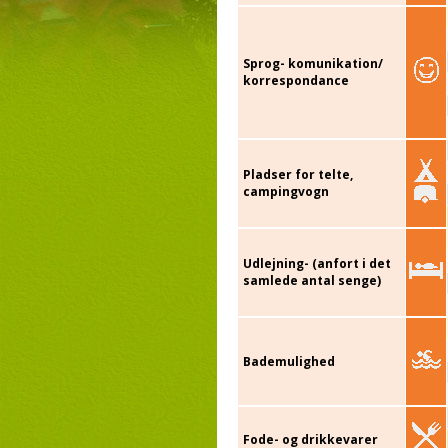
Sprog- komunikation/
korrespondance
Pladser for telte,
campingvogn
Udlejning- (anfort i det
samlede antal senge)
Bademulighed
Fode- og drikkevarer