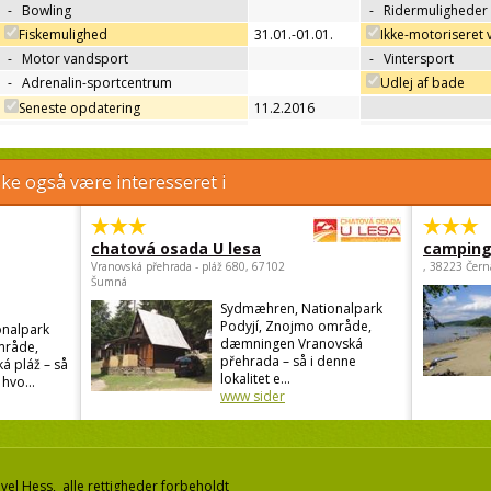
-
Bowling
-
Ridermuligheder
Fiskemulighed
31.01.-01.01.
Ikke-motoriseret
-
Motor vandsport
-
Vintersport
-
Adrenalin-sportcentrum
Udlej af bade
Seneste opdatering
11.2.2016
e også være interesseret i
chatová osada U lesa
camping 
Vranovská přehrada - pláž 680, 67102
, 38223 Čern
Šumná
Sydmæhren, Nationalpark
Podyjí, Znojmo område,
nalpark
dæmningen Vranovská
mråde,
přehrada – så i denne
á pláž – så
lokalitet e...
 hvo...
www sider
el Hess, alle rettigheder forbeholdt