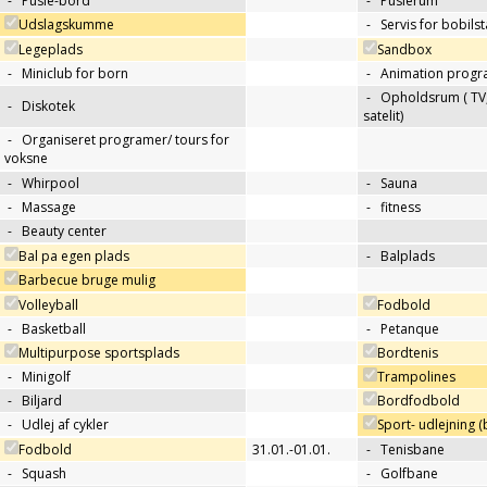
-
Pusle-bord
-
Puslerum
Udslagskumme
-
Servis for bobils
Legeplads
Sandbox
-
Miniclub for born
-
Animation progr
-
Opholdsrum ( TV, 
-
Diskotek
satelit)
-
Organiseret programer/ tours for
voksne
-
Whirpool
-
Sauna
-
Massage
-
fitness
-
Beauty center
Bal pa egen plads
-
Balplads
Barbecue bruge mulig
Volleyball
Fodbold
-
Basketball
-
Petanque
Multipurpose sportsplads
Bordtenis
-
Minigolf
Trampolines
-
Biljard
Bordfodbold
-
Udlej af cykler
Sport- udlejning (b
Fodbold
31.01.-01.01.
-
Tenisbane
-
Squash
-
Golfbane