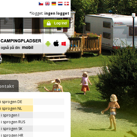
*logget:
ingen logget
Log ind
ontakt
 i sprogen DE
 i sprogen NL
i sprogen I
 i sprogen RUS
 i sprogen SK
 i sprogen HR