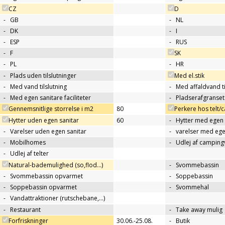
CZ
D
-
GB
-
NL
-
DK
-
I
-
ESP
-
RUS
-
F
SK
-
PL
-
HR
-
Plads uden tilslutninger
Med el.stik
-
Med vand tilslutning
-
Med affaldvand ti
-
Med egen sanitare faciliteter
-
Pladserafgranse
Gennemsnitlige storrelse i m2
80
Perkere hos telt
Hytter uden egen sanitar
60
-
Hytter med egen 
-
Varelser uden egen sanitar
-
varelser med ege
-
Mobilhomes
-
Udlej af campin
-
Udlej af telter
Natural-bademulighed (so,flod...)
-
Svommebassin
-
Svommebassin opvarmet
-
Soppebassin
-
Soppebassin opvarmet
-
Svommehal
-
Vandattraktioner (rutschebane,…)
-
Restaurant
-
Take away mulig
Forfriskninger
30.06.-25.08.
-
Butik