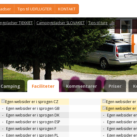
ladser
Tips til UDFLUGTER
KONTAKT
ngpladser TJEKKIET
Campingpladser SLOVAKIET
Tips til ture
r
Camping
Faciliteter
Kommentarer
Priser
K
Egen websider er i sprogen CZ
Egen websider er
-
Egen websider er i sprogen GB
Egen websider er
-
Egen websider er i sprogen DK
-
Egen websider er 
-
Egen websider er i sprogen ESP
-
Egen websider er
-
Egen websider er i sprogen F
-
Egen websider er
-
Egen websider er i sprogen PL
-
Egen websider er