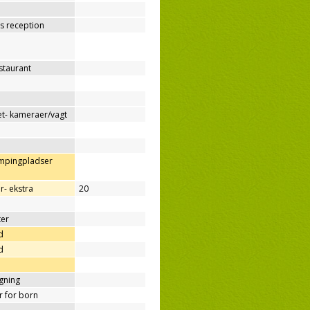
os reception
estaurant
t- kameraer/vagt
ampingpladser
r- ekstra
20
ter
d
d
ygning
er for born