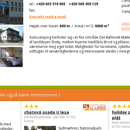
Cam
tel.:
+420 603 318 965
+420 569 459 129
plad
fax:
Camp
Kontakt med e-mail
Læs 
2
Højde over havet:
600 m
/
Areal i m^2:
6000 m
kom
Autocamping befinder sig i et flot område Det Bøhmisk-Mæhr
af landsbyen Štoky, mellem byerne Havlíčkův Brod og Jihlava. 
værelserne meg eget toilet. Muligheder for turistisme, cykelt
udflugter til seværdighederne og interessante steder i omeg
e også være interesseret i
chatová osada U lesa
holiday 
Vranovská přehrada - pláž 680, 67102
pláž
Šumná
Areál kempin
ds med
67102 Šumn
Sydmæhren, Nationalpark
igheder.