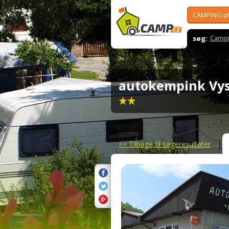
CAMPING p
søg:
Campi
autokempink Vy
<<
Tilbage til søgeresultater