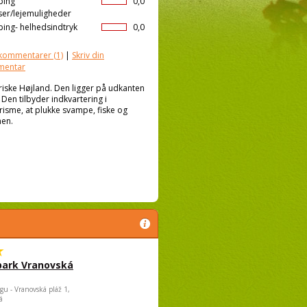
ping
0,0
ser/lejemuligheder
ing- helhedsindtryk
0,0
kommentarer
(1)
|
Skriv din
mentar
iske Højland. Den ligger på udkanten
Den tilbyder indkvartering i
urisme, at plukke svampe, fiske og
nen.
park Vranovská
gu - Vranovská pláž 1,
á