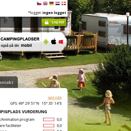
*logget:
ingen logget
Log ind
ontakt
søg rute
GPS: 49° 29' 51"N 15° 35' 14"E
PIGPLADS VURDERUNG
t/Animation program
0,0
are faciliteter
0,0