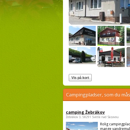
Campingpladser, som du måsk
camping Žebrákov
Žebrákov 3, 58291 Světlá nad Sázavou
Rolig campingpla
mange vandremul