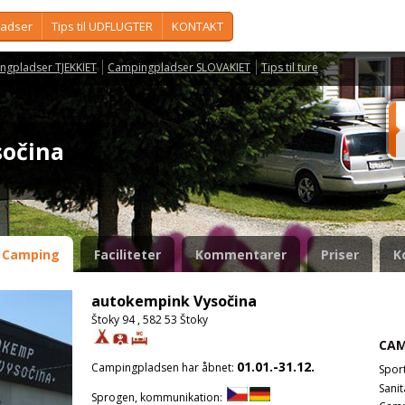
ladser
Tips til UDFLUGTER
KONTAKT
ngpladser TJEKKIET
Campingpladser SLOVAKIET
Tips til ture
sočina
Camping
Faciliteter
Kommentarer
Priser
K
autokempink Vysočina
Štoky 94 , 582 53 Štoky
CAM
01.01.-31.12.
Campingpladsen har åbnet:
Spor
Sanit
Sprogen, kommunikation: