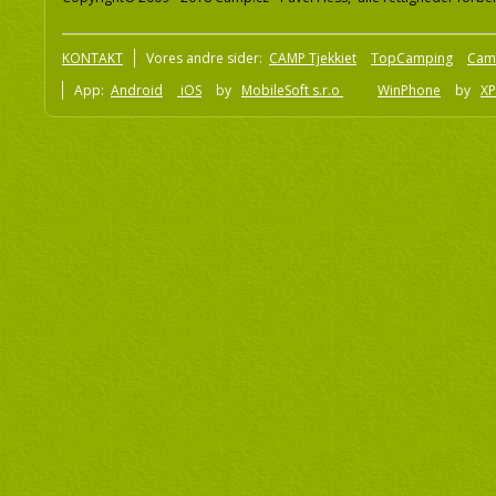
KONTAKT
Vores andre sider:
CAMP Tjekkiet
TopCamping
Cam
App:
Android
iOS
by
MobileSoft s.r.o
WinPhone
by
XP