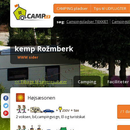
CAMPING pladser
Tips til UDFLUGTER
søg:
Campingpladser TJEKKIET
Campingpl
kemp Rožmberk
WWW sider
<<
Tilbage til søgeresultater
Camping
Faciliteter
Højsæsonen
/ 1 d
2 voksen, bil,campingvogn, El og turistskat