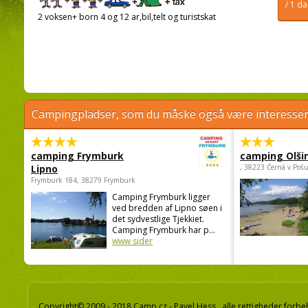
/ 1 d
2 voksen+ born 4 og 12 ar,bil,telt og turistskat
Campingpladser, som du måske også være interessere
camping Frymburk
camping Olši
Lipno
, 38223 Černá v Poš
Frymburk 184, 38279 Frymburk
Camping Frymburk ligger
ved bredden af Lipno søen i
det sydvestlige Tjekkiet.
Camping Frymburk har p...
www sider
Copyright© 2009 - 2018 Camp.cz - Pavel Hess, alle rettigheder forbe