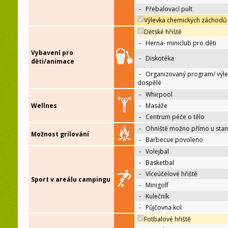
-
Přebalovací pult
Výlevka chemických záchodů
Dětské hřiště
-
Herna- miniclub pro děti
Vybavení pro
-
Diskotéka
děti/animace
-
Organizovaný program/ výle
dospělé
-
Whirpool
Wellnes
-
Masáže
-
Centrum péče o tělo
-
Ohniště možno přímo u sta
Možnost grilování
-
Barbecue povoleno
-
Volejbal
-
Basketbal
-
Víceúčelové hřiště
Sport v areálu campingu
-
Minigolf
-
Kulečník
-
Půjčovna kol
Fotbalové hřiště