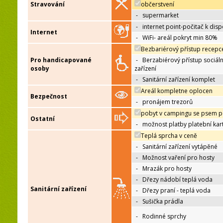
Stravování
občerstvení
-
supermarket
-
internet point-počitač k disp
Internet
-
WiFi- areál pokryt min 80%
Bezbariérový přístup recepc
Pro handicapované
-
Berzabiérový přístup sociáln
osoby
zařízení
-
Sanitární zařízení komplet
Areál kompletne oplocen
Bezpečnost
-
pronájem trezorů
pobyt v campingu se psem p
Ostatní
-
možnost platby platební kar
Teplá sprcha v ceně
-
Sanitární zařízení vytápěné
-
Možnost vaření pro hosty
-
Mrazák pro hosty
-
Dřezy nádobí teplá voda
Sanitární zařízení
-
Dřezy praní - teplá voda
-
Sušička prádla
-
Rodinné sprchy