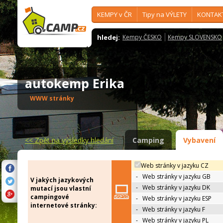
KEMPY v ČR
Tipy na VÝLETY
KONTAK
hledej:
Kempy ČESKO
Kempy SLOVENSKO
autokemp Erika
WWW stránky
<<
Zpět na výsledky hledání
Camping
Vybavení
Web stránky v jazyku CZ
-
Web stránky v jazyku GB
V jakých jazykových
-
Web stránky v jazyku DK
mutací jsou vlastní
campingové
-
Web stránky v jazyku ESP
internetové stránky:
-
Web stránky v jazyku F
-
Web stránky v jazyku PL