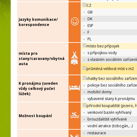
CZ
-
GB
-
DK
Jazyky komunikace/
korespondence
-
ESP
-
F
-
PL
místo bez přípojek
-
s přípojkou vody
místa pro
stany/caravany/obytná
-
s vlastním sociálním zařízen
auta
průměná velikost míst v m2
chatky bez sociálního zařízen
K pronájmu (uveden
-
pokoje bez sociálního zaříze
vždy celkový počet
-
mobilní domy
lůžek)
-
vybavené stany k pronájmu
přírodní koupaliště (jezero, ř
-
venkovní bazén vyhřívaný
Možnost koupání
-
brouzdaliště vyhřívané
-
vodní atrakce (tobogán,…)
-
restaurace