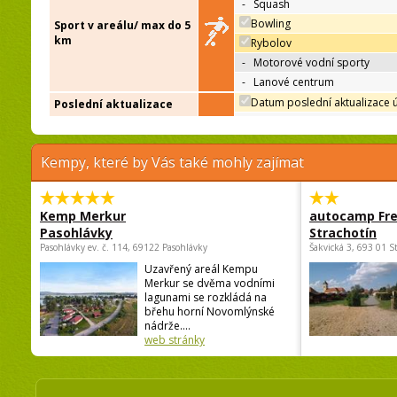
-
Squash
Bowling
Sport v areálu/ max do 5
km
Rybolov
-
Motorové vodní sporty
-
Lanové centrum
Datum poslední aktualizace 
Poslední aktualizace
Kempy, které by Vás také mohly zajímat
Kemp Merkur
autocamp Fre
Pasohlávky
Strachotín
Pasohlávky ev. č. 114, 69122 Pasohlávky
Šakvická 3, 693 01 S
Uzavřený areál Kempu
Merkur se dvěma vodními
lagunami se rozkládá na
břehu horní Novomlýnské
nádrže....
web stránky