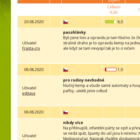
dojem
Celkem
6,90
20.08.2020
8,0
pasohlávky
Byli jsme loni a opravdu je tam hlučno že 
Uživatel
strašně draho je to opravdu kemp na jednu 
Franta-crv
ale když se tam nevyspí tak je to o ničem
08.08.2020
1,0
pro rodiny nevhodné
hlučný kemp a všude samé automaty a houpa
Uživatel
pařby...utekli jsme odtud
editava
06.08.2020
nikdy více
Na přihlouplé, infantilní párty se opít a př
se nedá spát, špunty do uší jsou k ničemu
Uživatel
Nedoporučuji. Naopak chválím dostupnost re