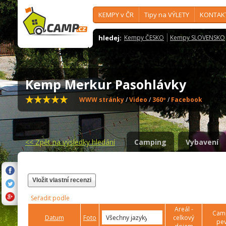
KEMPY v ČR
Tipy na VÝLETY
KONTAK
hledej:
Kempy ČESKO
Kempy SLOVENSKO
Kemp Merkur Pasohlávky
WWW stránky
/
Video
/
360º
/
Facebook
<<
Zpět na výsledky hledání
Camping
Vybavení
Vložit vlastní recenzi
Seřadit podle
Areál -
Camp
Datum
Foto
celkový
pev