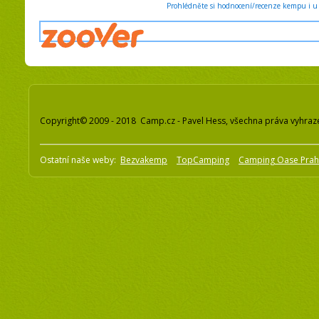
Prohlédněte si hodnocení/recenze kempu i u 
Copyright© 2009 - 2018 Camp.cz - Pavel Hess, všechna práva vyhraz
Ostatní naše weby:
Bezvakemp
TopCamping
Camping Oase Pra