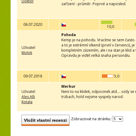
Doktor
zařízení - průměr. Poprvé a naposled.
06.07.2020
10,0
Pohoda
Kemp je na pohodu. Vracíme se sem často. Let
a to je extrémní víkend (první v červenci), je
Uživatel
kompletním zázemím, ale i na stan je klid 
Molok
Opravdu je vidět velká snaha personálu.
09.07.2018
5,0
Merkur
Uživatel
Neni to na klidek, odpocinek atd.... vzdy se
Ales Alli
trzbach, hold nejsme vyspely narod.
Kotala
Zobrazovat na stránku:
Vložit vlastní recenzi