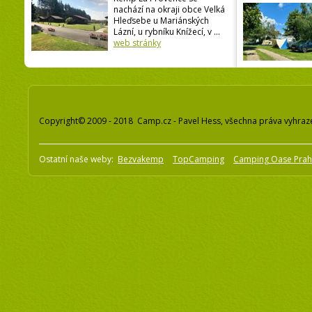
nachází na okraji obce Velká
Hleďsebe u Mariánských
Lázní, u rybníku Knížecí, v ...
web stránky
Copyright© 2009 - 2018 Camp.cz - Pavel Hess, všechna práva vyhraz
Ostatní naše weby:
Bezvakemp
TopCamping
Camping Oase Pra