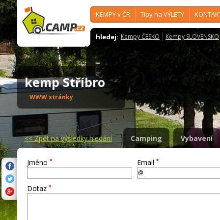
KEMPY v ČR
Tipy na VÝLETY
KONTAK
hledej:
Kempy ČESKO
Kempy SLOVENSKO
kemp Stříbro
WWW stránky
<<
Zpět na výsledky hledání
Camping
Vybavení
*
*
Jméno
Email
*
Dotaz