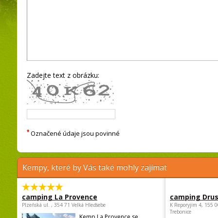
Zadejte text z obrázku:
*
Označené údaje jsou povinné
Kempy, které by Vás také mohly zajímat
camping La Provence
camping Dru
Plzeňská ul. , 354 71 Velká Hleďsebe
K Reporyjim 4, 155 0
Trebonice
Kemp La Provence se