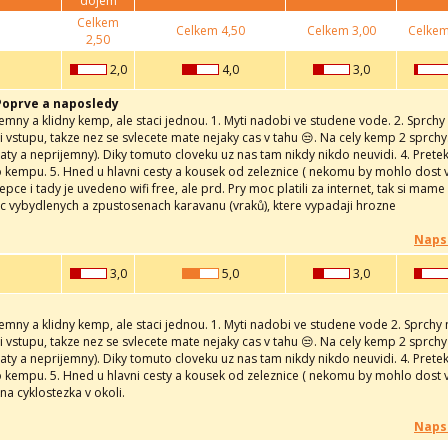
dojem
Celkem
Celkem
4,50
Celkem
3,00
Celke
2,50
2,0
4,0
3,0
Poprve a naposledy
emny a klidny kemp, ale staci jednou. 1. Myti nadobi ve studene vode. 2. Sprchy n
ri vstupu, takze nez se svlecete mate nejaky cas v tahu 😒. Na cely kemp 2 sprchy
aty a neprijemny). Diky tomuto cloveku uz nas tam nikdy nikdo neuvidi. 4. Preteka
 kempu. 5. Hned u hlavni cesty a kousek od zeleznice ( nekomu by mohlo dost vad
epce i tady je uvedeno wifi free, ale prd. Pry moc platili za internet, tak si mame
c vybydlenych a zpustosenach karavanu (vraků), ktere vypadaji hrozne
Naps
3,0
5,0
3,0
emny a klidny kemp, ale staci jednou. 1. Myti nadobi ve studene vode 2. Sprchy n
ri vstupu, takze nez se svlecete mate nejaky cas v tahu 😒. Na cely kemp 2 sprchy
aty a neprijemny). Diky tomuto cloveku uz nas tam nikdy nikdo neuvidi. 4. Preteka
 kempu. 5. Hned u hlavni cesty a kousek od zeleznice ( nekomu by mohlo dost vad
a cyklostezka v okoli.
Naps