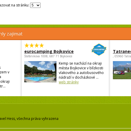
zovat na stránku:
ly zajímat
eurocamping Bojkovice
Tatrane
Štefánikova 1008, 687 71 Bojkovice
, 05960 Tatr
Kemp se nachází na okraji
s
města Bojkovice v blízkosti
zem v
vlakového a autobusového
a
nádraží v docházkové ...
okraji
web stránky
r...
avel Hess, všechna práva vyhrazena