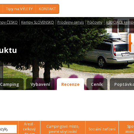
Tipy na VÝLETY
KONTAKT
mpy ČESKO
Kempy SLOVENSKO
Prodejny-servis
Půjčovny
ASOCIACE kemp
duktu
Camping
Vybavení
Recenze
Ceník
Poptávka
Areál -
Campingové místo,
Spor
celkový
Sociální zařízení
pevné ubytování
anim