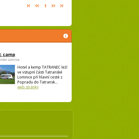
1
c camp
anská Lomnica
Hotel a kemp TATRANEC leží
ve vstupní části Tatranské
Lomnice při hlavní cestě z
Popradu do Tatransk...
web stránky