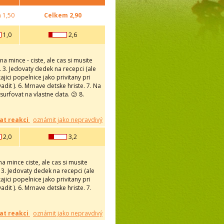
m
1,50
Celkem
2,90
1,0
2,6
a mince - ciste, ale cas si musite
. 3. Jedovaty dedek na recepci (ale
jici popelnice jako privitany pri
it ). 6. Mrnave detske hriste. 7. Na
 surfovat na vlastne data. 😕 8.
at reakci
oznámit jako nepravdivý
2,0
3,2
a mince ciste, ale cas si musite
 3. Jedovaty dedek na recepci (ale
jici popelnice jako privitany pri
it ). 6. Mrnave detske hriste. 7.
at reakci
oznámit jako nepravdivý