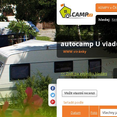
KEMPY v ČR
hledej:
Ke
autocamp U via
WWW stránky
<<
Zpět na výsledky hledání
Vložit vlastní recenzi
Seřadit podle
Datum
Foto