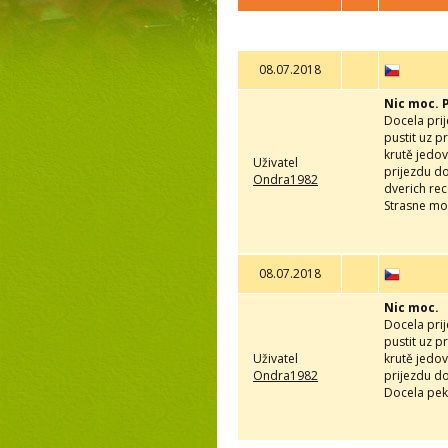
08.07.2018
Nic moc. 
Docela prij
pustit uz p
krutě jedov
Uživatel
prijezdu do
Ondra1982
dverich rec
Strasne mo
08.07.2018
Nic moc.
Docela prij
pustit uz p
Uživatel
krutě jedov
Ondra1982
prijezdu do
Docela pekn