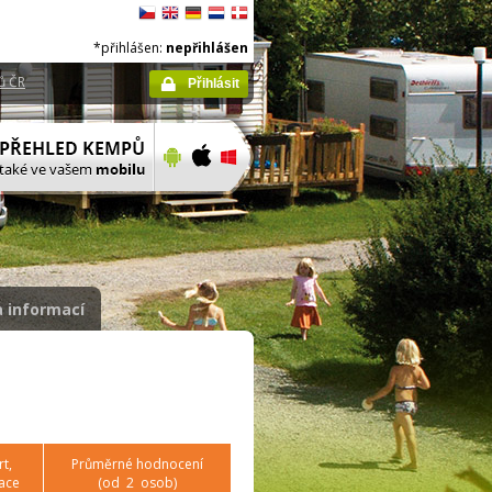
*přihlášen:
nepřihlášen
ů ČR
Přihlásit
 informací
t,
Průměrné hodnocení
ace
(od
2
osob)