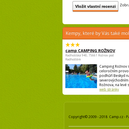
Zobra
Vložit vlastní recenzi
Kempy, které by Vás také moh
camp CAMPING ROŽNOV
Radhošťská 940, 75661 Rožnov pod
Radhoštěm
Camping Rožnov 
celoročním provo
podhůří Beskyd n
severovýchodním 
Rožnova, na levé st
web stránky
Copyright© 2009 - 2018 Camp.cz - P