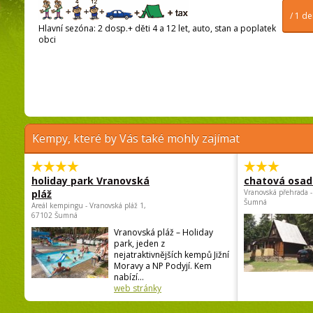
/ 1 d
Hlavní sezóna: 2 dosp.+ děti 4 a 12 let, auto, stan a poplatek
obci
Kempy, které by Vás také mohly zajímat
holiday park Vranovská
chatová osad
pláž
Vranovská přehrada -
Šumná
Areál kempingu - Vranovská pláž 1,
67102 Šumná
Vranovská pláž – Holiday
park, jeden z
nejatraktivnějších kempů Jižní
Moravy a NP Podyjí. Kem
nabízí...
web stránky