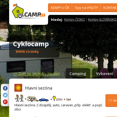
KEMPY v ČR
Tipy na VÝLETY
KONTAK
hledej:
Kempy ČESKO
Kempy SLOVENSKO
Cyklocamp
WWW stránky
<<
Zpět na výsledky hledání
Camping
Vybavení
Hlavní sezóna
/ 1 d
Hlavní sezóna: 2 dospělý, auto, caravan, příp. elektř. a popl.
obci