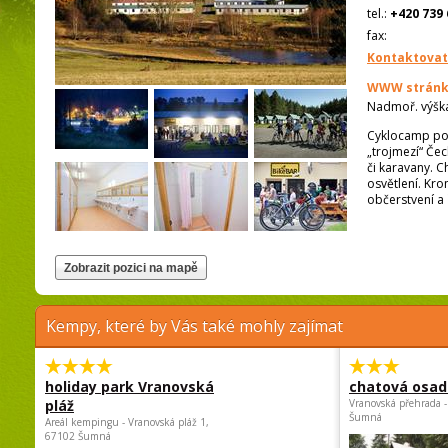
tel.:
+420 739 
fax:
Kontaktovat
WWW stránk
Nadmoř. výšk
Cyklocamp pod
„trojmezí“ Čec
či karavany. C
osvětlení. Kr
občerstvení a
Kempy, které by Vás také mohly zajímat
holiday park Vranovská
chatová osad
pláž
Vranovská přehrada -
Šumná
Areál kempingu - Vranovská pláž 1,
67102 Šumná