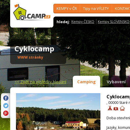
KEMPY v ČR
Tipy na VÝLETY
KONTAK
hledej:
Kempy ČESKO
Kempy SLOVENSKO
Cyklocamp
WWW stránky
<<
Zpět na výsledky hledání
Camping
Vybavení
Cyklocam
, 00000 Staré
Doba otevření
Jazyky, komun