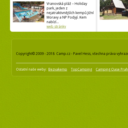
Vranovská pláž – Holiday
park, jeden z
nejatraktivnějších kempů Jižní
Moravy a NP Podyjí. Kem
nabízí...
web stránky
Copyright© 2009 - 2018 Camp.cz - Pavel Hess, všechna práva vyhraz
Ostatní naše weby:
Bezvakemp
TopCamping
Camping Oase Pra