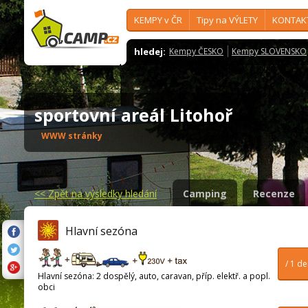
KEMPY v ČR
Tipy na VÝLETY
KONTAK
hledej:
Kempy ČESKO
Kempy SLOVENSKO
sportovní areál Litohoř
WWW stránky
<<
Zpět na výsledky hledání
Camping
Recenze
Hlavní sezóna
/ 1 d
Hlavní sezóna: 2 dospělý, auto, caravan, příp. elektř. a popl.
obci