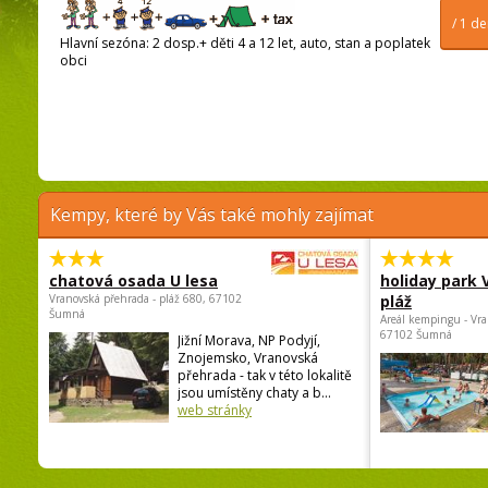
/ 1 d
Hlavní sezóna: 2 dosp.+ děti 4 a 12 let, auto, stan a poplatek
obci
Kempy, které by Vás také mohly zajímat
chatová osada U lesa
holiday park
Vranovská přehrada - pláž 680, 67102
pláž
Šumná
Areál kempingu - Vra
67102 Šumná
Jižní Morava, NP Podyjí,
Znojemsko, Vranovská
přehrada - tak v této lokalitě
jsou umístěny chaty a b...
web stránky