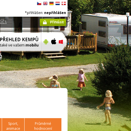
*přihlášen:
nepřihlášen
ů ČR
Přihlásit
Sport,
Průměrné
animace
hodnocení