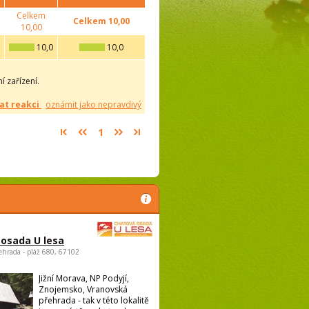
Celkem
Celkem
10,00
10,00
10,0
10,0
 zařízení.
at reakci
oznámit jako nepravdivý
1
osada U lesa
ehrada - pláž 680, 67102
Jižní Morava, NP Podyjí,
Znojemsko, Vranovská
přehrada - tak v této lokalitě