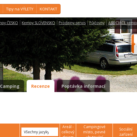
Tipy na VÝLETY
KONTAKT
mpy ČESKO
Kempy SLOVENSKO
Prodejny-servis
Půjčovny
ASOCIACE kemp
Camping
Recenze
Poptávka informací
Areál -
Campingové
Sociální
celkový
místo, pevné
zařízení