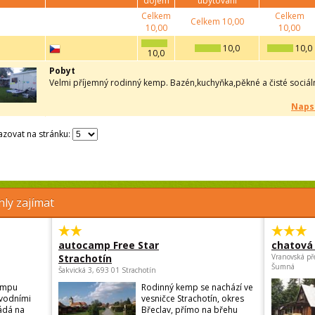
dojem
ubytování
Celkem
Celkem
Celkem
10,00
10,00
10,00
10,0
10,0
10,0
Pobyt
Velmi příjemný rodinný kemp. Bazén,kuchyňka,pěkné a čisté sociální
Naps
zovat na stránku:
ly zajímat
autocamp Free Star
chatová 
Strachotín
Vranovská př
Šumná
Šakvická 3, 693 01 Strachotín
empu
Rodinný kemp se nachází ve
vodními
vesničce Strachotín, okres
ádá na
Břeclav, přímo na břehu