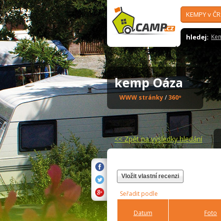
KEMPY v ČR
hledej:
Ke
kemp Oáza
WWW stránky
/
360º
<<
Zpět na výsledky hledání
Vložit vlastní recenzi
Seřadit podle
Datum
Foto