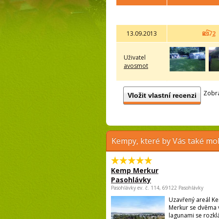
13.09.2013
2
Uživatel
avosmot
Zobra
Vložit vlastní recenzi
Kempy, které by Vás také moh
Kemp Merkur
Pasohlávky
Pasohlávky ev. č. 114, 69122 Pasohlávky
Uzavřený areál K
Merkur se dvěma 
lagunami se rozkl