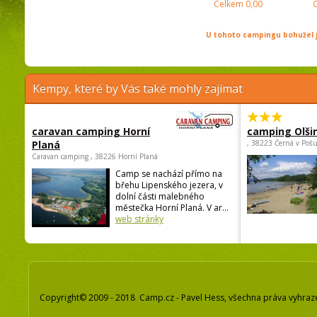
Celkem
0,00
U tohoto campingu bohužel j
Kempy, které by Vás také mohly zajímat
caravan camping Horní
camping Olši
Planá
, 38223 Černá v Poš
Caravan camping , 38226 Horní Planá
Camp se nachází přímo na
břehu Lipenského jezera, v
dolní části malebného
městečka Horní Planá. V ar...
web stránky
Copyright© 2009 - 2018 Camp.cz - Pavel Hess, všechna práva vyhraz