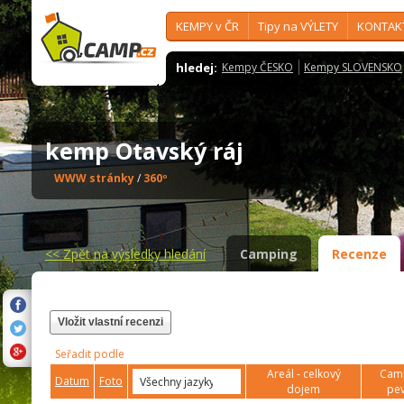
KEMPY v ČR
Tipy na VÝLETY
KONTAK
hledej:
Kempy ČESKO
Kempy SLOVENSKO
kemp Otavský ráj
WWW stránky
/
360º
<<
Zpět na výsledky hledání
Camping
Recenze
Vložit vlastní recenzi
Seřadit podle
Areál - celkový
Camp
Datum
Foto
dojem
pev