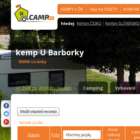
KEMPY v ČR
Tipy na VÝLETY
KONTAK
hledej:
Kempy ČESKO
Kempy SLOVENSKO
kemp U Barborky
WWW stránky
<<
Zpět na výsledky hledání
Camping
Vybavení
Vložit vlastní recenzi
Seřadit podle
Areál -
Camp
Datum
Foto
celkový
pev