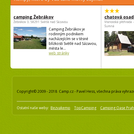
camping Žebrákov
chatová osad
Žebrákov 3, 58291 Světlá nad Sázavou
Vranovská přehrada -
Šumná
Camping Žebrákov je
rodinným podnikem
nacházejícím se v těsné
blízkosti Světlé nad Sázavou,
města le...
web stránky
Copyright© 2009 - 2018 Camp.cz - Pavel Hess, všechna práva vyhraz
Ostatní naše weby:
Bezvakemp
TopCamping
Camping Oase Pra