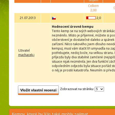
dojem
Celkem
2,00
21.07.2013
2,0
Hodnocení úrovně kempu
Tento kemp se na svých webových stránkách
nezměnilo. Místo je příjemné, můžete si po
občerstvení je dostatečně daleko a spánek v
zařízení. Něco takového jsem dlouho neviděl
kempu), musí vám stačit tři umyvadla na z
Uživatel
potřebujete, nedoj bože, na velkou stranu. 
machacek.j
příjezdu byly dva stabilně zamčené (nejspíš 
situace nijak nezměnila. Jen dva funkční zá
odpoledním odjezdu byla situace pořád stej
o něj je prostě katastrofa. Neumím si předst
Zobrazovat na stránku:
Vložit vlastní recenzi
Kempy, které by Vás také mohly zajímat