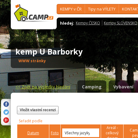
KEMPY v ČR
Tipy na VÝLETY
KONTAK
hledej:
Kempy ČESKO
Kempy SLOVENSKO
kemp U Barborky
WWW stránky
<<
Zpět na výsledky hledání
Camping
Vybavení
Vložit vlastní recenzi
Seřadit podle
Areál -
Camp
Datum
Foto
celkový
pev