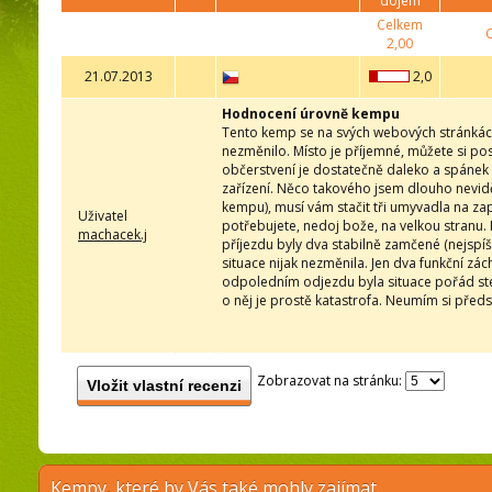
dojem
Celkem
2,00
21.07.2013
2,0
Hodnocení úrovně kempu
Tento kemp se na svých webových stránkách
nezměnilo. Místo je příjemné, můžete si po
občerstvení je dostatečně daleko a spánek v
zařízení. Něco takového jsem dlouho neviděl
kempu), musí vám stačit tři umyvadla na z
Uživatel
potřebujete, nedoj bože, na velkou stranu. 
machacek.j
příjezdu byly dva stabilně zamčené (nejspíš 
situace nijak nezměnila. Jen dva funkční zá
odpoledním odjezdu byla situace pořád stej
o něj je prostě katastrofa. Neumím si předst
Zobrazovat na stránku:
Vložit vlastní recenzi
Kempy, které by Vás také mohly zajímat