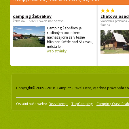
camping Žebrákov
chatová osad
Žebrákov 3, 58291 Světlá nad Sázavou
Vranovská přehrada -
Šumná
Camping Žebrákov je
rodinným podnikem
nacházejícím se v těsné
blízkosti Světlé nad Sázavou,
města le...
web stránky
Copyright© 2009 - 2018 Camp.cz - Pavel Hess, všechna práva vyhraz
Ostatní naše weby:
Bezvakemp
TopCamping
Camping Oase Pra