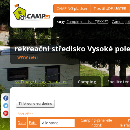
CAMPING pladser
Tips til UDFLUGTER
søg:
Campingpladser TJEKKIET
Campingpl
rekreační středisko Vysoké po
WWW sider
<<
Tilbage til søgeresultater
Camping
Faciliteter
Tilføj egne vurdering
Sort efter
Camping-generelle
P
Dato
Foto
indtryk
lejefac