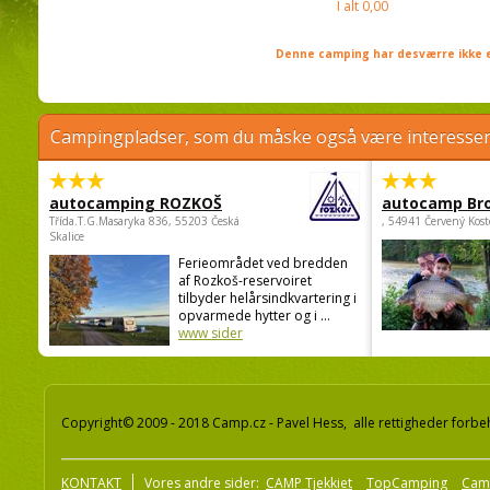
I alt
0,00
Denne camping har desværre ikke e
Campingpladser, som du måske også være interessere
autocamping ROZKOŠ
autocamp Br
Třída.T.G.Masaryka 836, 55203 Česká
, 54941 Červený Kost
Skalice
Ferieområdet ved bredden
af Rozkoš-reservoiret
tilbyder helårsindkvartering i
opvarmede hytter og i ...
www sider
Copyright© 2009 - 2018 Camp.cz - Pavel Hess, alle rettigheder forbe
KONTAKT
Vores andre sider:
CAMP Tjekkiet
TopCamping
Cam