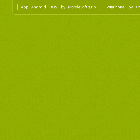
App:
Android
iOS
by
MobileSoft s.r.o
WinPhone
by
XP