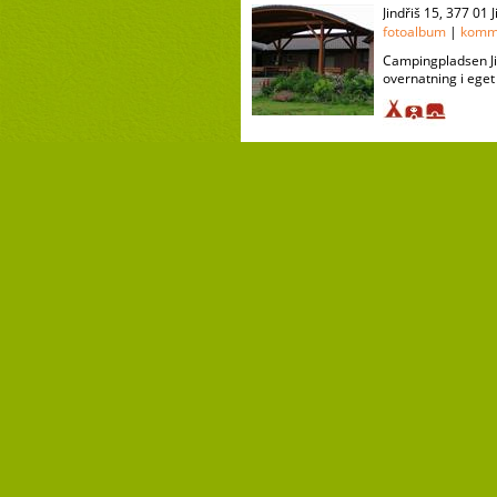
Jindřiš 15, 377 01
fotoalbum
|
komm
Campingpladsen Jin
overnatning i eget 
chaty Osika Česká Kanada
Albeř , 378 33 Nov
fotoalbum
|
komm
Rekreationsarealet
personer. Børnene 
campister kan spill
Annonce
Cyklocamp