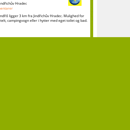
 Jindřichův Hradec
entarer
dřiš ligger 3 km fra Jindřichův Hradec. Mulighed for
telt, campingvogn eller i hytter med eget toilet og bad.
á Bystřice
entarer
 byder på indkvartering i træhytter med plads til 5
kan spille i sandkassen, karruseller, gynger. Voksne
e volleyball eller bordtennis.
NYHEDER
Hvorhen med bø
Kan
du 
der
cam
de