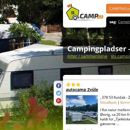
CAMPING pl
søg:
Campin
Campingpladser
Filter / sammenligne
Vis campi
autocamp Zvůle
, 378 53 Kunžak - 
fotoalbum
|
komm
I flot natur mel
Østrig, ca.20 km f
kaldt for „Tjekkis
gæsterne ...