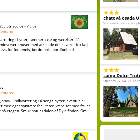
chatová osada U 
Vranovská přehrada - p
853 Střížovice - Vlčice
entarer
vartering i hytter, tømmerhuse og værelser. På
ndes: værtshuset med afkølede drikkevarer fra fad,
 evt. for fodtennis, bordtennis, bordfodbold,
camp Dolce Trut
Oblanov 37, 54101 Trut
ov
entarer
anov – indkvartering i 4-sengs hytter, eventuelt i
r med eget sanitære faciliteter, værelset med fælles
r på etagen. Smuk natur i dalen af Dyje floden. Om...