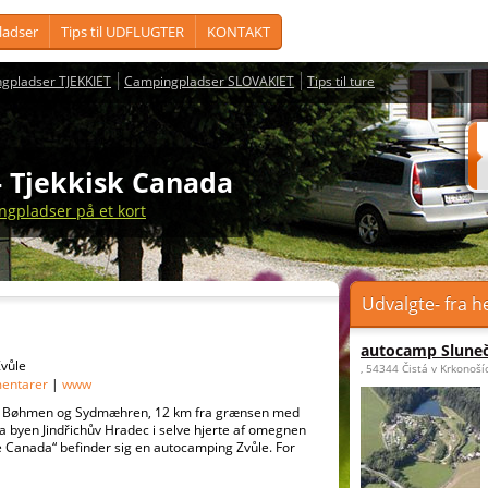
adser
Tips til UDFLUGTER
KONTAKT
gpladser TJEKKIET
Campingpladser SLOVAKIET
Tips til ture
- Tjekkisk Canada
ngpladser på et kort
Udvalgte- fra h
autocamp Slune
Zvůle
, 54344 Čistá v Krkonoší
entarer
|
www
lem Bøhmen og Sydmæhren, 12 km fra grænsen med
ra byen Jindřichův Hradec i selve hjerte af omegnen
ke Canada“ befinder sig en autocamping Zvůle. For