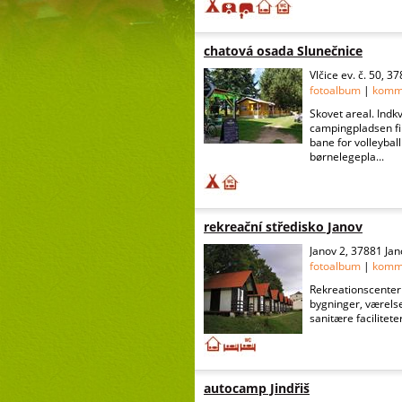
chatová osada Slunečnice
Vlčice ev. č. 50, 37
fotoalbum
|
komm
Skovet areal. Indk
campingpladsen fi
bane for volleyball
børnelegepla...
rekreační středisko Janov
Janov 2, 37881 Jan
fotoalbum
|
komm
Rekreationscenter J
bygninger, værelse
sanitære facilitete
autocamp Jindřiš