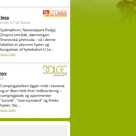
lesa
láž 680, 67102 Šumná
Sydmæhren, Nationalpark Podyjí,
Znojmo område, dæmningen
Vranovská přehrada – så i denne
lokalitet er placeret hytter og
bungalows af hyttekoloni U Le...
www sider
nov
nov
Campingpladsen ligger midt i skovene
og er åben hele året. Indkvartering –
campingplads og apartmenter
"turistik", "overstandard" og finske
hytter. Na...
www sider