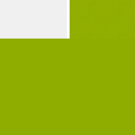
rnene i sommerferien?
 du forstille dig en campingplads, hvor
kun vil se dine børn til frokost og når
 ellers er mad? Ja, sådan nogle
pingplader findes også i Tjekkiet. Én af
m er Camping Oase Praha, der