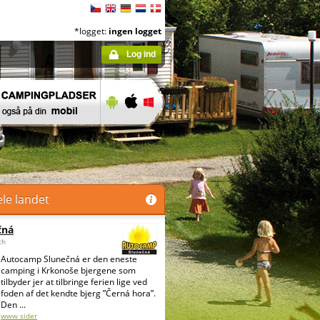
*logget:
ingen logget
Log ind
ele landet
čná
ch
Autocamp Slunečná er den eneste
camping i Krkonoše bjergene som
tilbyder jer at tilbringe ferien lige ved
foden af det kendte bjerg ”Černá hora”.
Den ...
www sider