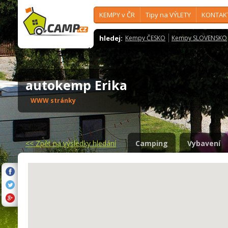
KEMPY v ČR
Tipy na VÝLETY
KONTAK
hledej:
Kempy ČESKO
Kempy SLOVENSKO
autokemp Erika
WWW stránky
<<
Zpět na výsledky hledání
Camping
Vybavení