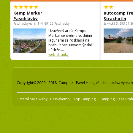
Kemp Merkur
autocamp Fre
Pasohlávky
Strachotín
Pasohlávky ev. č. 114, 69122 Pasohlávky
Šakvická 3, 693 01 S
Uzavřený areál Kempu
Merkur se dvěma vodními
lagunami se rozkládá na
břehu horní Novomlýnské
nádrže....
web stránky
Copyright© 2009 - 2018 Camp.cz - Pavel Hess, všechna práva vyhraz
Ostatní naše weby:
Bezvakemp
TopCamping
Camping Oase Pra