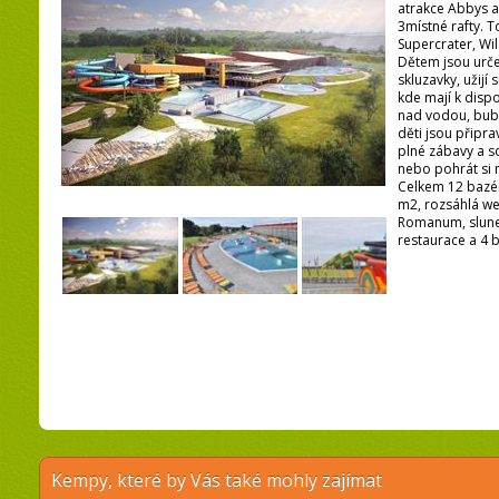
atrakce Abbys 
3místné rafty. 
Supercrater, Wi
Dětem jsou urč
skluzavky, užijí 
kde mají k dispo
nad vodou, bubl
děti jsou připr
plné zábavy a s
nebo pohrát si
Celkem 12 bazé
m2, rozsáhlá w
Romanum, sluneč
restaurace a 4 ba
Kempy, které by Vás také mohly zajímat