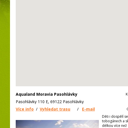
Aqualand Moravia Pasohlávky
K
Pasohlávky 110 E, 69122 Pasohlávky
Více info
/
Vyhledat trasu
/
E-mail
Děti i dospělí 
tobogánech a sk
délkou více než