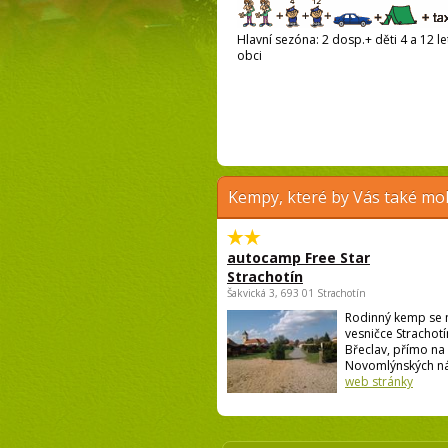
Hlavní sezóna: 2 dosp.+ děti 4 a 12 le
obci
Kempy, které by Vás také moh
autocamp Free Star
Strachotín
Šakvická 3, 693 01 Strachotín
Rodinný kemp se 
vesničce Strachotí
Břeclav, přímo na
Novomlýnských nádr
web stránky