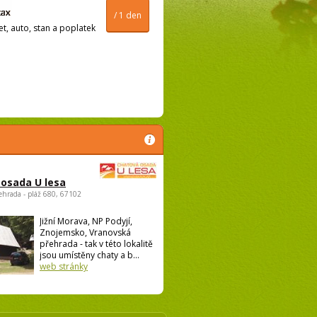
/ 1 den
t, auto, stan a poplatek
osada U lesa
ehrada - pláž 680, 67102
Jižní Morava, NP Podyjí,
Znojemsko, Vranovská
přehrada - tak v této lokalitě
jsou umístěny chaty a b...
web stránky