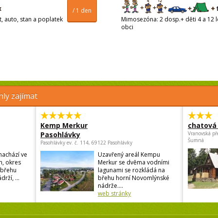
/ 1 den
t, auto, stan a poplatek
Mimosezóna: 2 dosp.+ děti 4 a 12 le
obci
ly zajímat
Kemp Merkur
chatová 
Pasohlávky
Vranovská př
Šumná
Pasohlávky ev. č. 114, 69122 Pasohlávky
nachází ve
Uzavřený areál Kempu
n, okres
Merkur se dvěma vodními
 břehu
lagunami se rozkládá na
ží, ...
břehu horní Novomlýnské
nádrže....
web stránky