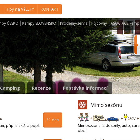
Tipy na VÝLETY
KONTAKT
mpy ČESKO
Kempy SLOVENSKO
Prodejny-servis
Půjčovny
ASOCIACE kemp
Camping
Recenze
Poptávka informací
Mimo sezónu
/ 1 den
n, příp. elektř. a popl.
Mimosezóna: 2 dospělý, auto, carava
obci