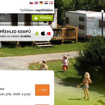
*přihlášen:
nepřihlášen
ů ČR
Přihlásit
/ 1 den
n, příp. elektř. a popl.