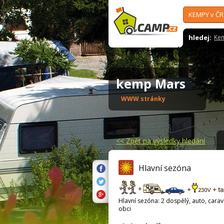
KEMPY v ČR
hledej:
Ke
kemp Mars
WWW stránky
<<
Zpět na výsledky hledání
Hlavní sezóna
Hlavní sezóna: 2 dospělý, auto, carava
obci