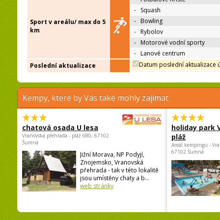
-
Squash
-
Bowling
Sport v areálu/ max do 5
km
-
Rybolov
-
Motorové vodní sporty
-
Lanové centrum
Datum poslední aktualizace 
Poslední aktualizace
Kempy, které by Vás také mohly zajímat
chatová osada U lesa
holiday park
Vranovská přehrada - pláž 680, 67102
pláž
Šumná
Areál kempingu - Vra
67102 Šumná
Jižní Morava, NP Podyjí,
Znojemsko, Vranovská
přehrada - tak v této lokalitě
jsou umístěny chaty a b...
web stránky