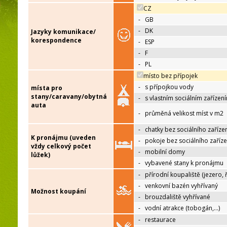
CZ
-
GB
-
DK
Jazyky komunikace/
korespondence
-
ESP
-
F
-
PL
místo bez přípojek
-
s přípojkou vody
místa pro
stany/caravany/obytná
-
s vlastním sociálním zařízen
auta
-
průměná velikost míst v m2
-
chatky bez sociálního zaříze
K pronájmu (uveden
-
pokoje bez sociálního zaříze
vždy celkový počet
-
mobilní domy
lůžek)
-
vybavené stany k pronájmu
-
přírodní koupaliště (jezero, 
-
venkovní bazén vyhřívaný
Možnost koupání
-
brouzdaliště vyhřívané
-
vodní atrakce (tobogán,…)
-
restaurace