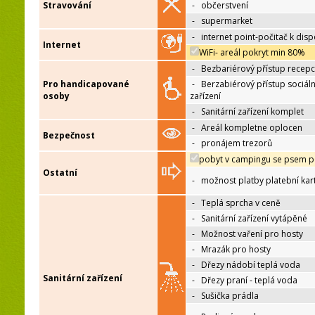
Stravování
-
občerstvení
-
supermarket
-
internet point-počitač k disp
Internet
WiFi- areál pokryt min 80%
-
Bezbariérový přístup recep
Pro handicapované
-
Berzabiérový přístup sociáln
osoby
zařízení
-
Sanitární zařízení komplet
-
Areál kompletne oplocen
Bezpečnost
-
pronájem trezorů
pobyt v campingu se psem p
Ostatní
-
možnost platby platební kar
-
Teplá sprcha v ceně
-
Sanitární zařízení vytápěné
-
Možnost vaření pro hosty
-
Mrazák pro hosty
-
Dřezy nádobí teplá voda
Sanitární zařízení
-
Dřezy praní - teplá voda
-
Sušička prádla