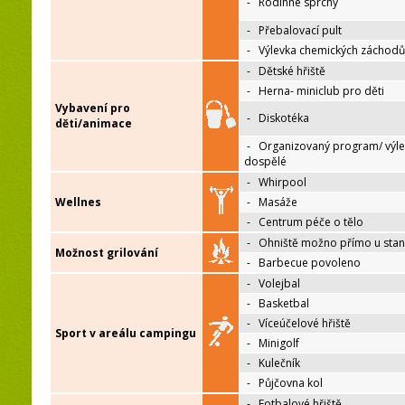
-
Rodinné sprchy
-
Přebalovací pult
-
Výlevka chemických záchodů
-
Dětské hřiště
-
Herna- miniclub pro děti
Vybavení pro
-
Diskotéka
děti/animace
-
Organizovaný program/ výle
dospělé
-
Whirpool
Wellnes
-
Masáže
-
Centrum péče o tělo
-
Ohniště možno přímo u sta
Možnost grilování
-
Barbecue povoleno
-
Volejbal
-
Basketbal
-
Víceúčelové hřiště
Sport v areálu campingu
-
Minigolf
-
Kulečník
-
Půjčovna kol
-
Fotbalové hřiště