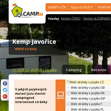
KEMPY v ČR
Tipy na VÝLETY
KONTAK
hledej:
Kempy ČESKO
Kempy SLOVENSKO
Kemp Javořice
WWW stránky
<<
Zpět na výsledky hledání
Camping
Recenze
Web stránky v jazyku CZ
-
Web stránky v jazyku GB
V jakých jazykových
-
Web stránky v jazyku DK
mutací jsou vlastní
campingové
-
Web stránky v jazyku ESP
internetové stránky:
-
Web stránky v jazyku F
-
Web stránky v jazyku PL