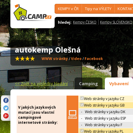
KEMPY v ČR
Tipy na VÝLETY
KONTAK
hledej:
Kempy ČESKO
Kempy SLOVENSKO
autokemp Olešná
WWW stránky
/
Video
/
Facebook
<<
Zpět na výsledky hledání
Camping
Vybavení
Web stránky v jazyku CZ
Web stránky v jazyku GB
V jakých jazykových
-
Web stránky v jazyku DK
mutací jsou vlastní
campingové
-
Web stránky v jazyku ESP
internetové stránky:
-
Web stránky v jazyku F
Web stránky v jazyku PL