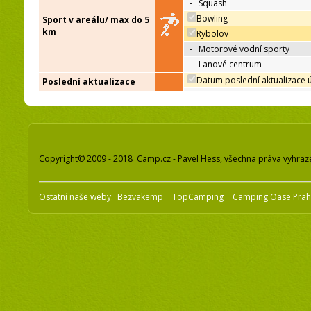
-
Squash
Bowling
Sport v areálu/ max do 5
km
Rybolov
-
Motorové vodní sporty
-
Lanové centrum
Datum poslední aktualizace 
Poslední aktualizace
Copyright© 2009 - 2018 Camp.cz - Pavel Hess, všechna práva vyhraz
Ostatní naše weby:
Bezvakemp
TopCamping
Camping Oase Pra