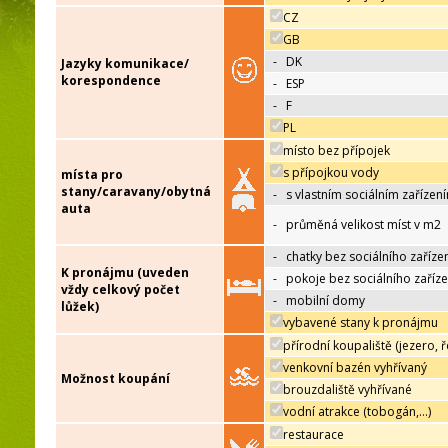
CZ
GB
-
DK
Jazyky komunikace/
korespondence
-
ESP
-
F
PL
místo bez přípojek
s přípojkou vody
místa pro
stany/caravany/obytná
-
s vlastním sociálním zařízen
auta
-
průměná velikost míst v m2
-
chatky bez sociálního zaříze
K pronájmu (uveden
-
pokoje bez sociálního zaříze
vždy celkový počet
-
mobilní domy
lůžek)
vybavené stany k pronájmu
přírodní koupaliště (jezero, ř
venkovní bazén vyhřívaný
Možnost koupání
brouzdaliště vyhřívané
vodní atrakce (tobogán,…)
restaurace