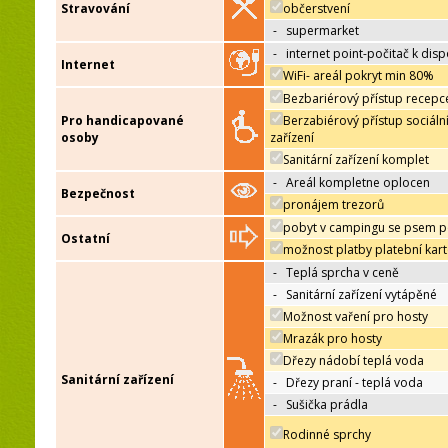
Stravování
občerstvení
-
supermarket
-
internet point-počitač k disp
Internet
WiFi- areál pokryt min 80%
Bezbariérový přístup recepc
Pro handicapované
Berzabiérový přístup sociáln
osoby
zařízení
Sanitární zařízení komplet
-
Areál kompletne oplocen
Bezpečnost
pronájem trezorů
pobyt v campingu se psem p
Ostatní
možnost platby platební kar
-
Teplá sprcha v ceně
-
Sanitární zařízení vytápěné
Možnost vaření pro hosty
Mrazák pro hosty
Dřezy nádobí teplá voda
Sanitární zařízení
-
Dřezy praní - teplá voda
-
Sušička prádla
Rodinné sprchy