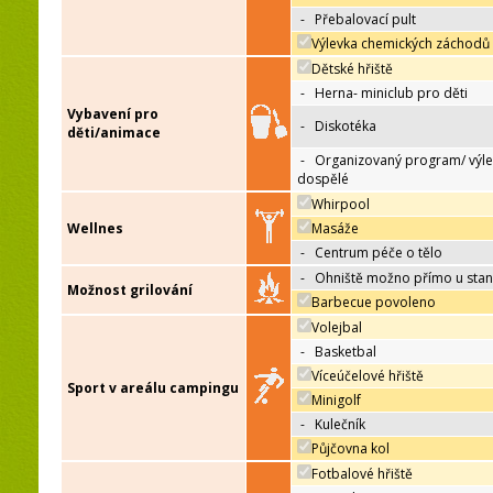
-
Přebalovací pult
Výlevka chemických záchodů
Dětské hřiště
-
Herna- miniclub pro děti
Vybavení pro
-
Diskotéka
děti/animace
-
Organizovaný program/ výle
dospělé
Whirpool
Wellnes
Masáže
-
Centrum péče o tělo
-
Ohniště možno přímo u sta
Možnost grilování
Barbecue povoleno
Volejbal
-
Basketbal
Víceúčelové hřiště
Sport v areálu campingu
Minigolf
-
Kulečník
Půjčovna kol
Fotbalové hřiště