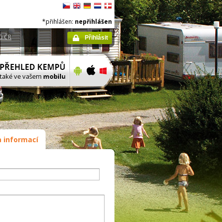
*přihlášen:
nepřihlášen
ů ČR
Přihlásit
 informací