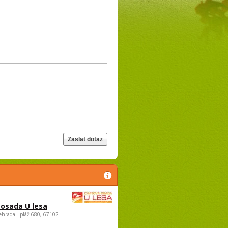
osada U lesa
ehrada - pláž 680, 67102