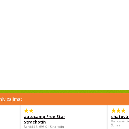
ly zajímat
autocamp Free Star
chatová 
Strachotín
Vranovská př
Šumná
Šakvická 3, 693 01 Strachotín