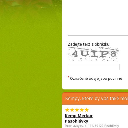
Zadejte text z obrázku:
*
Označené údaje jsou povinné
Kempy, které by Vás také moh
Kemp Merkur
Pasohlávky
Pasohlávky ev. č. 114, 69122 Pasohlávky