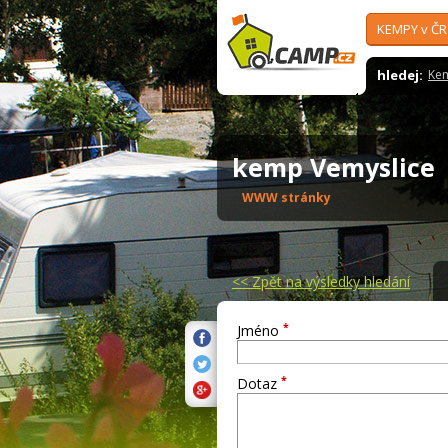
KEMPY v ČR
hledej:
Ke
kemp Vemyslic
WWW stránky
<<
Zpět na výsledky hledání
*
Jméno
*
Dotaz