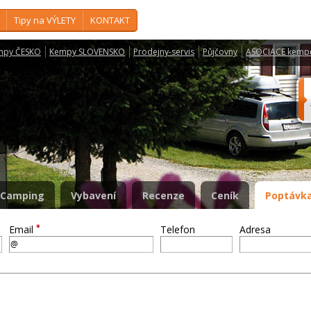
Tipy na VÝLETY
KONTAKT
mpy ČESKO
Kempy SLOVENSKO
Prodejny-servis
Půjčovny
ASOCIACE kemp
e
Camping
Vybavení
Recenze
Ceník
Poptávka
*
Email
Telefon
Adresa