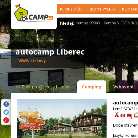
KEMPY v ČR
Tipy na VÝLETY
KONTAK
hledej:
Kempy ČESKO
Kempy SLOVENSKO
autocamp Liberec
WWW stránky
<<
Zpět na výsledky hledání
Camping
Vybavení
autocamp
Letná 873/32c 
Doba otevření
Jazyky, komun