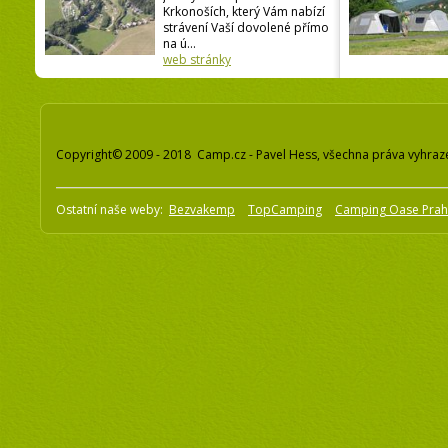
Krkonoších, který Vám nabízí
strávení Vaší dovolené přímo
na ú...
web stránky
Copyright© 2009 - 2018 Camp.cz - Pavel Hess, všechna práva vyhraz
Ostatní naše weby:
Bezvakemp
TopCamping
Camping Oase Pra