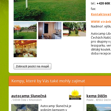
tel.:
+420 608 
fax:
Kontaktovat
WWW stránk
Nadmoř. výšk
Autocamp Liber
Čechách.Nabízí
pro skupiny v 
lesoparku. ven
dětský koutek
doba recepce: 
Kempy, které by Vás také mohly zajímat
autocamp Slunečná
kemp Děčín
, 54344 Čistá v Krkonoších
Polabí , 40502 Děčín
Autocamp Slunečná je
jediným kempem v