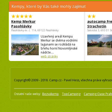
Kempy, které by Vás také mohly zajímat
Kemp Merkur
autocamp Fre
Pasohlávky
Strachotín
Pasohlávky ev. č. 114, 69122 Pasohlávky
Šakvická 3, 693 01 S
Uzavřený areál Kempu
Merkur se dvěma vodními
lagunami se rozkládá na
břehu horní Novomlýnské
nádrže....
web stránky
Copyright© 2009 - 2018 Camp.cz - Pavel Hess, všechna práva vyhraz
Ostatní naše weby:
Bezvakemp
TopCamping
Camping Oase Pra