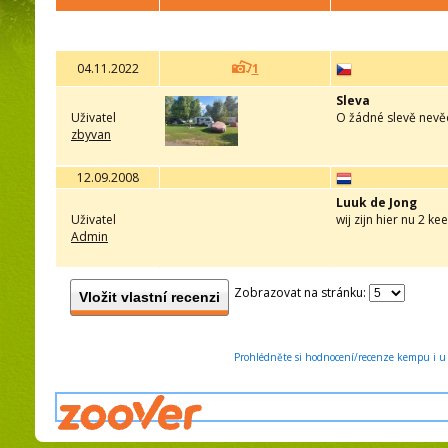
04.11.2022
1
Sleva
Uživatel
O žádné slevě nevěd
zbyvan
12.09.2008
Luuk de Jong
Uživatel
wij zijn hier nu 2 
Admin
Zobrazovat na stránku:
Vložit vlastní recenzi
Prohlédněte si hodnocení/recenze kempu i u 