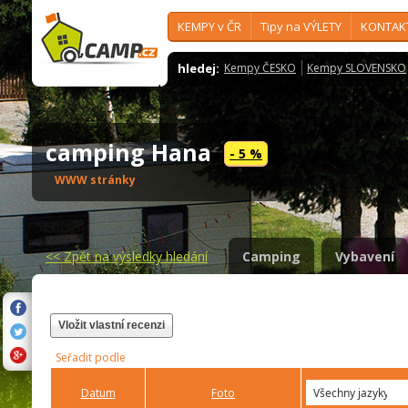
KEMPY v ČR
Tipy na VÝLETY
KONTAK
hledej:
Kempy ČESKO
Kempy SLOVENSKO
camping Hana
- 5 %
WWW stránky
<<
Zpět na výsledky hledání
Camping
Vybavení
Vložit vlastní recenzi
Seřadit podle
Datum
Foto