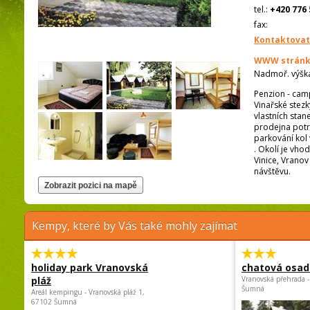
tel.:
+420 776 
fax:
Kontaktovat
WWW stránk
Nadmoř. výšk
Penzion - cam
Vinařské stez
vlastních sta
prodejna potra
parkování kol 
. Okolí je vho
Vinice, Vranov
návštěvu.
Kempy, které by Vás také mohly zajímat
holiday park Vranovská
chatová osad
pláž
Vranovská přehrada -
Šumná
Areál kempingu - Vranovská pláž 1,
67102 Šumná