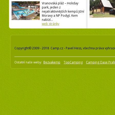
Vranovská pláž – Holiday
park, jeden z
nejatraktivnějších kempů Jižní
Moravy a NP Podyjí. Kem
nabízí...
web stránky
Copyright© 2009 - 2018 Camp.cz - Pavel Hess, všechna práva vyhraz
Ostatní naše weby:
Bezvakemp
TopCamping
Camping Oase Pra