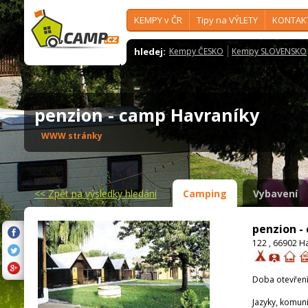
KEMPY v ČR
Tipy na VÝLETY
KONTAK
hledej:
Kempy ČESKO
Kempy SLOVENSKO
penzion - camp Havraníky
WWW stránky
<<
Zpět na výsledky hledání
Camping
Vybavení
penzion -
122 , 66902 H
Doba otevření
Jazyky, komun