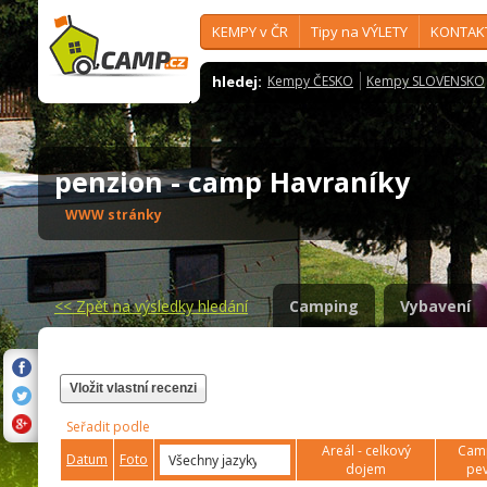
KEMPY v ČR
Tipy na VÝLETY
KONTAK
hledej:
Kempy ČESKO
Kempy SLOVENSKO
penzion - camp Havraníky
WWW stránky
<<
Zpět na výsledky hledání
Camping
Vybavení
Vložit vlastní recenzi
Seřadit podle
Areál - celkový
Camp
Datum
Foto
dojem
pev