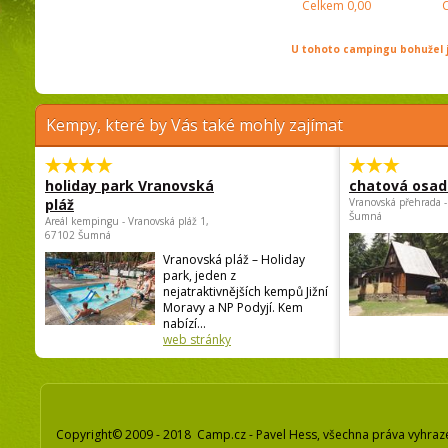
Celkem
0,00
U tohoto campingu bohužel j
Kempy, které by Vás také mohly zajímat
holiday park Vranovská
chatová osad
pláž
Vranovská přehrada -
Šumná
Areál kempingu - Vranovská pláž 1,
67102 Šumná
Vranovská pláž – Holiday
park, jeden z
nejatraktivnějších kempů Jižní
Moravy a NP Podyjí. Kem
nabízí...
web stránky
Copyright© 2009 - 2018 Camp.cz - Pavel Hess, všechna práva vyhraz